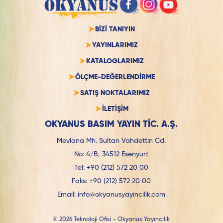
BİZİ TANIYIN
YAYINLARIMIZ
KATALOGLARIMIZ
ÖLÇME-DEĞERLENDİRME
SATIŞ NOKTALARIMIZ
İLETİŞİM
OKYANUS BASIM YAYIN TİC. A.Ş.
Mevlana Mh. Sultan Vahdettin Cd.
No: 4/B, 34512 Esenyurt
Tel:
+90 (212) 572 20 00
Faks:
+90 (212) 572 20 00
Email:
info@okyanusyayincilik.com
© 2026 Teknoloji Ofisi - Okyanus Yayıncılık