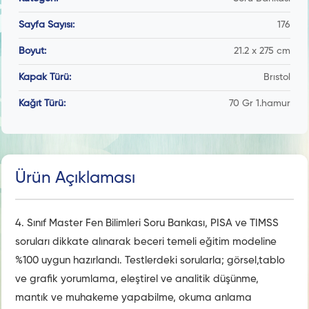
Sayfa Sayısı:
176
Boyut:
21.2 x 275 cm
Kapak Türü:
Brıstol
Kağıt Türü:
70 Gr 1.hamur
Ürün Açıklaması
4. Sınıf Master Fen Bilimleri Soru Bankası, PISA ve TIMSS
soruları dikkate alınarak beceri temeli eğitim modeline
%100 uygun hazırlandı. Testlerdeki sorularla; görsel,tablo
ve grafik yorumlama, eleştirel ve analitik düşünme,
mantık ve muhakeme yapabilme, okuma anlama