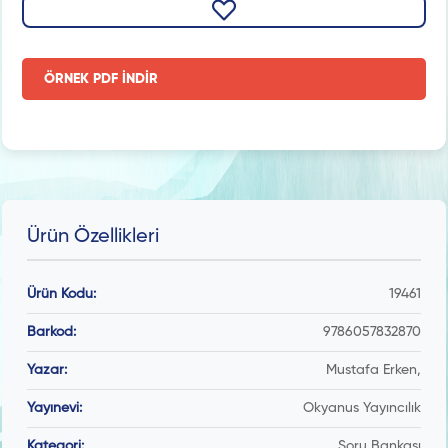
ÖRNEK PDF İNDİR
Ürün Özellikleri
Ürün Kodu:
19461
Barkod:
9786057832870
Yazar:
Mustafa Erken,
Yayınevi:
Okyanus Yayıncılık
Kategori:
Soru Bankası