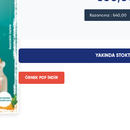
Kazancınız : ₺40,00
YAKINDA STOK
ÖRNEK PDF İNDİR