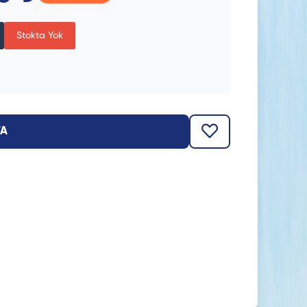
Stokta Yok
TA