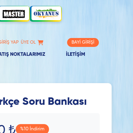
GİRİŞ YAP
ÜYE OL
BAYİ GİRİŞİ
ATIŞ NOKTALARIMIZ
İLETİŞİM
ürkçe Soru Bankası
0 ₺
%10 İndirim