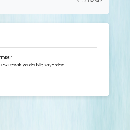
70 Gr 1.hamur
mıştır.
odu okutarak ya da bilgisayardan