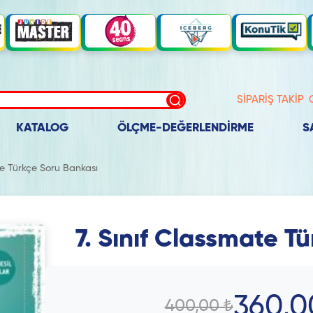
SİPARİŞ TAKİP
KATALOG
ÖLÇME-DEĞERLENDİRME
S
te Türkçe Soru Bankası
7. Sınıf Classmate T
360,0
400,00 ₺