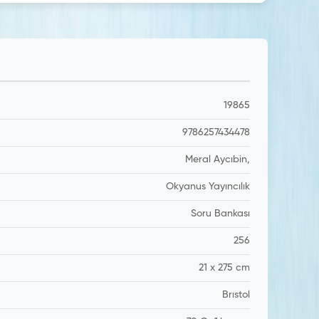
19865
9786257434478
Meral Aycıbin,
Okyanus Yayıncılık
Soru Bankası
256
21 x 275 cm
Brıstol