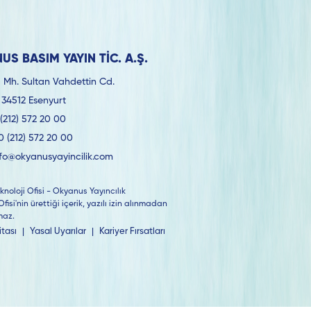
US BASIM YAYIN TİC. A.Ş.
 Mh. Sultan Vahdettin Cd.
 34512 Esenyurt
(212) 572 20 00
0 (212) 572 20 00
nfo@okyanusyayincilik.com
knoloji Ofisi - Okyanus Yayıncılık
Ofisi'nin ürettiği içerik, yazılı izin alınmadan
maz.
itası
|
Yasal Uyarılar
|
Kariyer Fırsatları