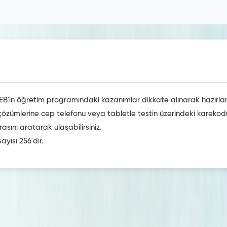
EB'in öğretim programındaki kazanımlar dikkate alınarak hazırlan
o çözümlerine cep telefonu veya tabletle testin üzerindeki karek
ını aratarak ulaşabilirsiniz.
ayısı 256'dır.