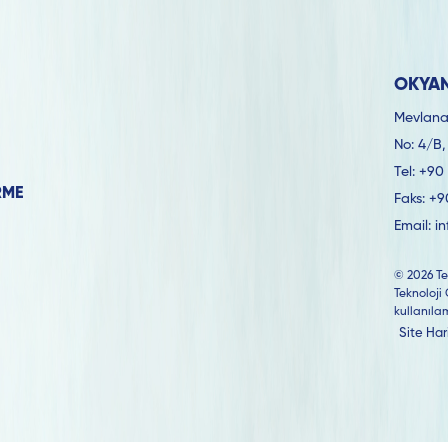
OKYAN
Mevlana
No: 4/B,
Tel:
+90 
RME
Faks:
+9
Email:
i
© 2026 Te
Teknoloji 
kullanıla
Site Har