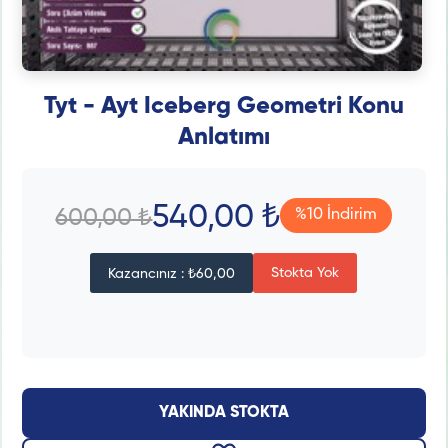
Tyt - Ayt Iceberg Geometri Konu
Anlatımı
540,00 ₺
600,00 ₺
%10 İndirim
Stokta Yok
Kazancınız : ₺60,00
YAKINDA STOKTA