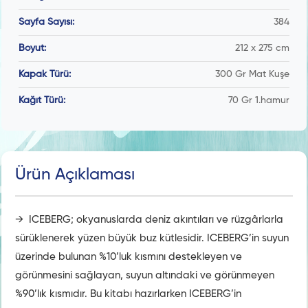
Sayfa Sayısı:
384
Boyut:
212 x 275 cm
Kapak Türü:
300 Gr Mat Kuşe
Kağıt Türü:
70 Gr 1.hamur
Ürün Açıklaması
→ ICEBERG; okyanuslarda deniz akıntıları ve rüzgârlarla
sürüklenerek yüzen büyük buz kütlesidir. ICEBERG’in suyun
üzerinde bulunan %10’luk kısmını destekleyen ve
görünmesini sağlayan, suyun altındaki ve görünmeyen
%90’lık kısmıdır. Bu kitabı hazırlarken ICEBERG’in