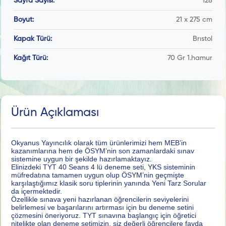
Sayfa Sayısı:
128
Boyut:
21 x 275 cm
Kapak Türü:
Brıstol
Kağıt Türü:
70 Gr 1.hamur
Ürün Açıklaması
Okyanus Yayıncılık olarak tüm ürünlerimizi hem MEB’in
kazanımlarına hem de ÖSYM’nin son zamanlardaki sınav
sistemine uygun bir şekilde hazırlamaktayız.
Elinizdeki TYT 40 Seans 4 lü deneme seti, YKS sisteminin
müfredatına tamamen uygun olup ÖSYM’nin geçmişte
karşılaştığımız klasik soru tiplerinin yanında Yeni Tarz Sorular
da içermektedir.
Özellikle sınava yeni hazırlanan öğrencilerin seviyelerini
belirlemesi ve başarılarını artırması için bu deneme setini
çözmesini öneriyoruz. TYT sınavına başlangıç için öğretici
nitelikte olan deneme setimizin, siz değerli öğrencilere fayda