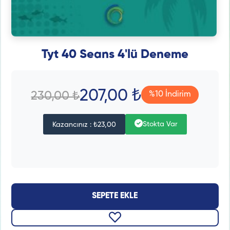
Tyt 40 Seans 4'lü Deneme
207,00 ₺
230,00 ₺
%10 İndirim
Stokta Var
Kazancınız : ₺23,00
SEPETE EKLE