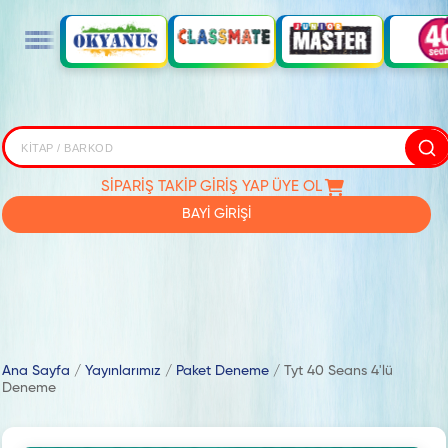
SİPARİŞ TAKİP
GİRİŞ YAP
ÜYE OL
BAYİ GİRİŞİ
Ana Sayfa
/
Yayınlarımız
/
Paket Deneme
/
Tyt 40 Seans 4'lü
Deneme