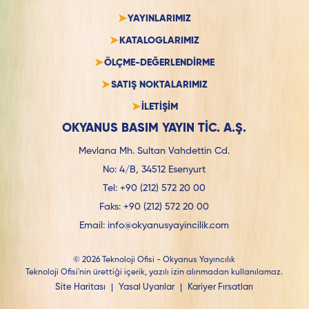
YAYINLARIMIZ
KATALOGLARIMIZ
ÖLÇME-DEĞERLENDİRME
SATIŞ NOKTALARIMIZ
İLETİŞİM
OKYANUS BASIM YAYIN TİC. A.Ş.
Mevlana Mh. Sultan Vahdettin Cd.
No: 4/B, 34512 Esenyurt
Tel:
+90 (212) 572 20 00
Faks:
+90 (212) 572 20 00
Email:
info@okyanusyayincilik.com
© 2026 Teknoloji Ofisi - Okyanus Yayıncılık
Teknoloji Ofisi'nin ürettiği içerik, yazılı izin alınmadan kullanılamaz.
Site Haritası
|
Yasal Uyarılar
|
Kariyer Fırsatları