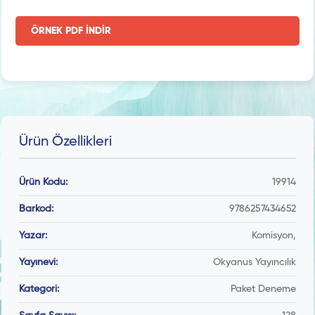
ÖRNEK PDF İNDİR
Ürün Özellikleri
Ürün Kodu:
19914
Barkod:
9786257434652
Yazar:
Komisyon,
Yayınevi:
Okyanus Yayıncılık
Kategori:
Paket Deneme