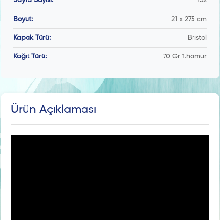
Sayfa Sayısı:
152
Boyut:
21 x 275 cm
Kapak Türü:
Brıstol
Kağıt Türü:
70 Gr 1.hamur
Ürün Açıklaması