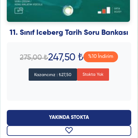
11. Sınıf Iceberg Tarih Soru Bankası
247,50 ₺
275,00 ₺
%10 İndirim
Stokta Yok
Kazancınız : ₺27,50
YAKINDA STOKTA