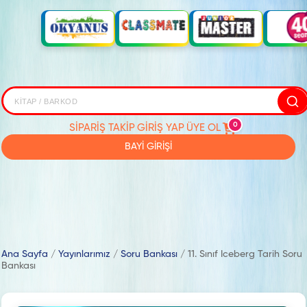
0
SİPARİŞ TAKİP
GİRİŞ YAP
ÜYE OL
BAYİ GİRİŞİ
Ana Sayfa
/
Yayınlarımız
/
Soru Bankası
/
11. Sınıf Iceberg Tarih Soru
Bankası