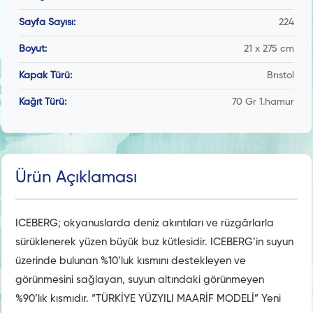
Sayfa Sayısı:
224
Boyut:
21 x 275 cm
Kapak Türü:
Brıstol
Kağıt Türü:
70 Gr 1.hamur
Ürün Açıklaması
ICEBERG; okyanuslarda deniz akıntıları ve rüzgârlarla
sürüklenerek yüzen büyük buz kütlesidir. ICEBERG’in suyun
üzerinde bulunan %10’luk kısmını destekleyen ve
görünmesini sağlayan, suyun altındaki görünmeyen
%90’lık kısmıdır. “TÜRKİYE YÜZYILI MAARİF MODELİ” Yeni