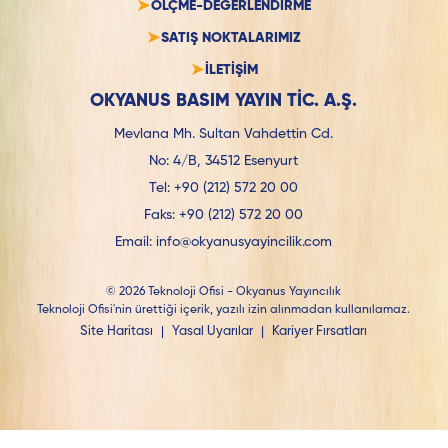
ÖLÇME-DEĞERLENDİRME
SATIŞ NOKTALARIMIZ
İLETİŞİM
OKYANUS BASIM YAYIN TİC. A.Ş.
Mevlana Mh. Sultan Vahdettin Cd.
No: 4/B, 34512 Esenyurt
Tel:
+90 (212) 572 20 00
Faks:
+90 (212) 572 20 00
Email:
info@okyanusyayincilik.com
© 2026 Teknoloji Ofisi - Okyanus Yayıncılık
Teknoloji Ofisi'nin ürettiği içerik, yazılı izin alınmadan kullanılamaz.
Site Haritası
|
Yasal Uyarılar
|
Kariyer Fırsatları