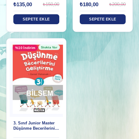
₺135,00
₺180,00
₺150,00
₺200,00
SEPETE EKLE
SEPETE EKLE
Stokta Var
%10 İndirim
3. Sınıf Junior Master
Düşünme Becerilerini
Geliştirme Genel