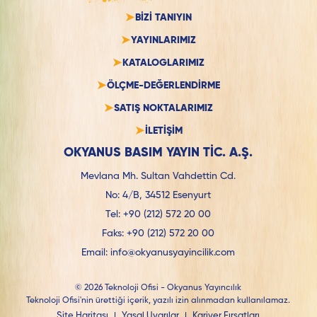
BİZİ TANIYIN
YAYINLARIMIZ
KATALOGLARIMIZ
ÖLÇME-DEĞERLENDİRME
SATIŞ NOKTALARIMIZ
İLETİŞİM
OKYANUS BASIM YAYIN TİC. A.Ş.
Mevlana Mh. Sultan Vahdettin Cd.
No: 4/B, 34512 Esenyurt
Tel:
+90 (212) 572 20 00
Faks:
+90 (212) 572 20 00
Email:
info@okyanusyayincilik.com
© 2026 Teknoloji Ofisi - Okyanus Yayıncılık
Teknoloji Ofisi'nin ürettiği içerik, yazılı izin alınmadan kullanılamaz.
Site Haritası
|
Yasal Uyarılar
|
Kariyer Fırsatları