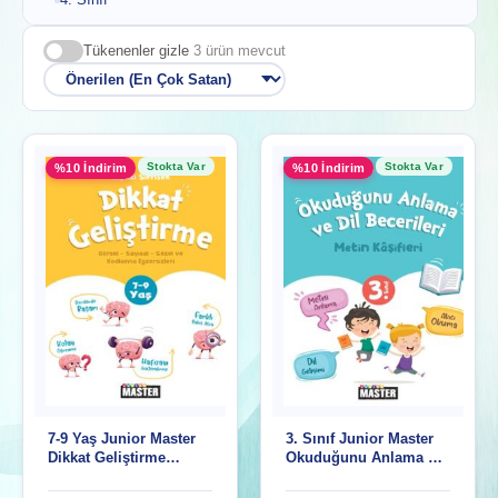
4. Sınıf
Tükenenler gizle
3 ürün mevcut
Stokta Var
Stokta Var
%10 İndirim
%10 İndirim
7-9 Yaş Junior Master
3. Sınıf Junior Master
Dikkat Geliştirme
Okuduğunu Anlama Ve
Egzersizleri
Dil Becerileri Metin
Kâşifleri